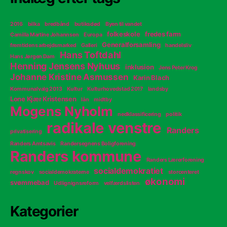
2016
bilka
bredbånd
butiksdød
Byen til vandet
folkeskole
fredes farm
Camilla Martine Johannsen
Europa
Generalforsamling
fremtidens arbejdsmarked
Galleri
handelsliv
Hans Toftdahl
Hans Jørgen Dam
Henning Jensens Nyhuus
inklusion
Jens Peter Krog
Johanne Kristine Asmussen
Karin Blach
Kommunalvalg 2013
Kultur
Kulturhovedstad 2017
landsby
Lone Kjær Kristensen
lån
midtby
Mogens Nyholm
nedklassificering
politik
radikale venstre
Randers
privatisering
Randers Amtsavis
Randersegnens Boligforening
Randers kommune
Randers Lærerforening
socialdemokratiet
regnskov
socialdemokraterne
storcenteret
økonomi
svømmebad
Udlignignsreform
velfærdslisten
Kategorier