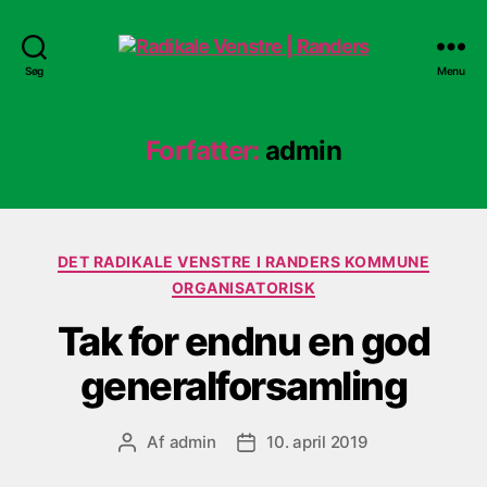
Radikale
Søg
Menu
Venstre
|
Randers
Forfatter:
admin
Kategorier
DET RADIKALE VENSTRE I RANDERS KOMMUNE
ORGANISATORISK
Tak for endnu en god
generalforsamling
Af
admin
10. april 2019
Indlægsforfatter
Indlægsdato