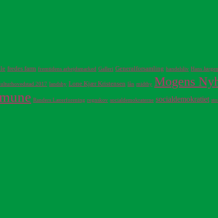
le
fredes farm
Generalforsamling
fremtidens arbejdsmarked
Galleri
handelsliv
Hans Jørge
Mogens Ny
Lone Kjær Kristensen
ulturhovedstad 2017
landsby
lån
midtby
mmune
socialdemokratiet
Randers Lærerforening
regnskov
socialdemokraterne
sto