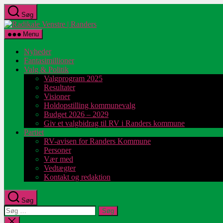
Spring
Søg
til
Radikale
indholdet
Venstre
Menu
|
Randers
Nyheder
Fantasimillioner
Valg & Politik
Valgprogram 2025
Resultater
Visioner
Holdopstilling kommunevalg
Budget 2026 – 2029
Giv et valgbidrag til RV i Randers kommune
Partiet
RV-avisen for Randers Kommune
Personer
Vær med
Vedtægter
Kontakt og redaktion
Søg
Søg
efter:
Luk