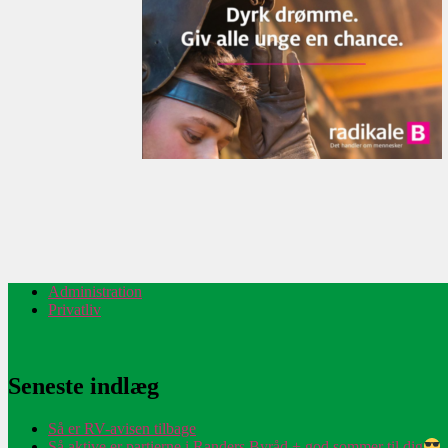
Administration
Privatliv
Seneste indlæg
Så er RV-avisen tilbage
Så aktive er partierne i Randers Byråd + god sommer til dig