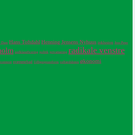
Hans Toftdahl
Henning Jensens Nyhuus
inklusion
n Dam
Jens Peter
radikale venstre
holm
nedklassificering
politik
privatisering
økonomi
svømmebad
rcenteret
Udlignignsreform
velfærdslisten