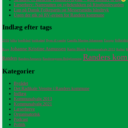
Læserbrev: Narresutten og syltekrukken på Ringboulevarden
Lup på Dansk Folkepartis og Messersmidts håndtryk
Ugen der gik på RV-avisen for Randers kommune
Indlæg efter tags
folkesko
2016
bilka
bredbånd
butiksdød
Byen til vandet
Camilla Martine Johannsen
Europa
Johanne Kristine Asmussen
Karin Blach
Krog
Kommunalvalg 2013
Kultur
K
Randers ko
Randers
Randers Amtsavis
Randersegnens Boligforening
Kategorier
Byrådet
Det Radikale Venstre i Randers kommune
Indlæg
Kommunalvalg 2013
Kommunalvalg 2021
Læserbreve
Organisatorisk
Podcast
Politik