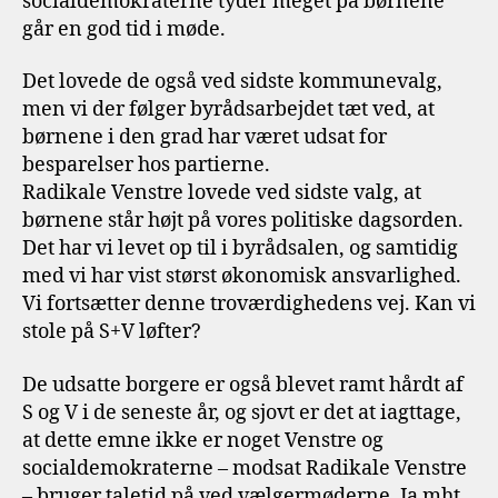
socialdemokraterne tyder meget på børnene
går en god tid i møde.
Det lovede de også ved sidste kommunevalg,
men vi der følger byrådsarbejdet tæt ved, at
børnene i den grad har været udsat for
besparelser hos partierne.
Radikale Venstre lovede ved sidste valg, at
børnene står højt på vores politiske dagsorden.
Det har vi levet op til i byrådsalen, og samtidig
med vi har vist størst økonomisk ansvarlighed.
Vi fortsætter denne troværdighedens vej. Kan vi
stole på S+V løfter?
De udsatte borgere er også blevet ramt hårdt af
S og V i de seneste år, og sjovt er det at iagttage,
at dette emne ikke er noget Venstre og
socialdemokraterne – modsat Radikale Venstre
– bruger taletid på ved vælgermøderne. Ja mht.