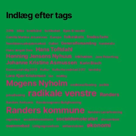
Indlæg efter tags
2016
bilka
bredbånd
butiksdød
Byen til vandet
folkeskole
fredes farm
Camilla Martine Johannsen
Europa
Generalforsamling
fremtidens arbejdsmarked
Galleri
handelsliv
Hans Toftdahl
Hans Jørgen Dam
Henning Jensens Nyhuus
inklusion
Jens Peter Krog
Johanne Kristine Asmussen
Karin Blach
Kommunalvalg 2013
Kultur
Kulturhovedstad 2017
landsby
Lone Kjær Kristensen
lån
midtby
Mogens Nyholm
nedklassificering
politik
radikale venstre
Randers
privatisering
Randers Amtsavis
Randersegnens Boligforening
Randers kommune
Randers Lærerforening
socialdemokratiet
regnskov
socialdemokraterne
storcenteret
økonomi
svømmebad
Udlignignsreform
velfærdslisten