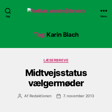
Radikale
Søg
Menu
Venstre
|
Randers
Tag:
Karin Blach
Kategorier
LÆSERBREVE
Midtvejsstatus
vælgermøder
Af
Redaktionen
7. november 2013
Indlægsforfatter
Indlægsdato