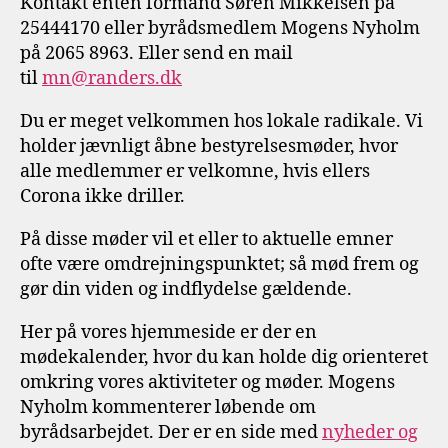
Kontakt enten formand Søren Mikkelsen på
25444170 eller byrådsmedlem Mogens Nyholm
på 2065 8963. Eller send en mail
til
mn@randers.dk
Du er meget velkommen hos lokale radikale. Vi
holder jævnligt åbne bestyrelsesmøder, hvor
alle medlemmer er velkomne, hvis ellers
Corona ikke driller.
På disse møder vil et eller to aktuelle emner
ofte være omdrejningspunktet; så mød frem og
gør din viden og indflydelse gældende.
Her på vores hjemmeside er der en
mødekalender, hvor du kan holde dig orienteret
omkring vores aktiviteter og møder. Mogens
Nyholm kommenterer løbende om
byrådsarbejdet. Der er en side med
nyheder og