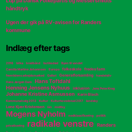
Lup på Dansk Folkepartis og Messersmidts
håndtryk
Ugen der gik på RV-avisen for Randers
kommune
Indlæg efter tags
2016
bilka
bredbånd
butiksdød
Byen til vandet
folkeskole
fredes farm
Camilla Martine Johannsen
Europa
Generalforsamling
fremtidens arbejdsmarked
Galleri
handelsliv
Hans Toftdahl
Hans Jørgen Dam
Henning Jensens Nyhuus
inklusion
Jens Peter Krog
Johanne Kristine Asmussen
Karin Blach
Kommunalvalg 2013
Kultur
Kulturhovedstad 2017
landsby
Lone Kjær Kristensen
lån
midtby
Mogens Nyholm
nedklassificering
politik
radikale venstre
Randers
privatisering