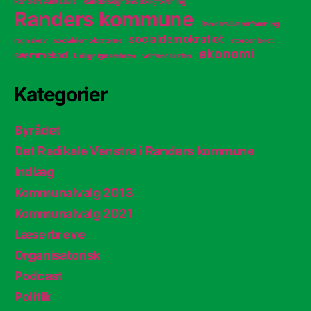
Randers Amtsavis
Randersegnens Boligforening
Randers kommune
Randers Lærerforening
socialdemokratiet
regnskov
socialdemokraterne
storcenteret
økonomi
svømmebad
Udlignignsreform
velfærdslisten
Kategorier
Byrådet
Det Radikale Venstre i Randers kommune
Indlæg
Kommunalvalg 2013
Kommunalvalg 2021
Læserbreve
Organisatorisk
Podcast
Politik