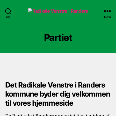
Radikale
Søg
Menu
Venstre
|
Randers
Partiet
Det Radikale Venstre i Randers
kommune byder dig velkommen
til vores hjemmeside