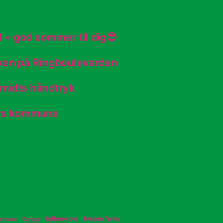
d + god sommer til dig😎
ken på Ringboulevarden
midts håndtryk
ers kommune
folkeskole
fredes farm
hannsen
Europa