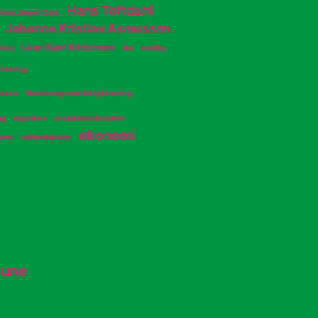
Hans Toftdahl
Hans Jørgen Dam
Johanne Kristine Asmussen
Lone Kjær Kristensen
dsby
lån
midtby
tisering
savis
Randersegnens Boligforening
ng
regnskov
socialdemokraterne
økonomi
form
velfærdslisten
mune