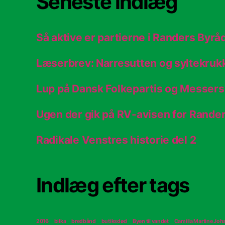
Seneste indlæg
Så aktive er partierne i Randers Byrå
Læserbrev: Narresutten og syltekruk
Lup på Dansk Folkepartis og Messers
Ugen der gik på RV-avisen for Rand
Radikale Venstres historie del 2
Indlæg efter tags
2016
bilka
bredbånd
butiksdød
Byen til vandet
Camilla Martine Jo