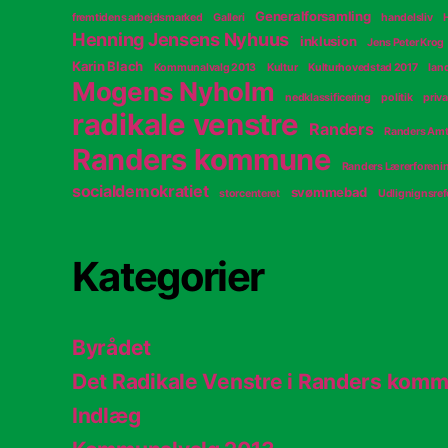
Generalforsamling
fremtidens arbejdsmarked
Galleri
handelsliv
Henning Jensens Nyhuus
inklusion
Jens Peter Krog
Karin Blach
Kommunalvalg 2013
Kultur
Kulturhovedstad 2017
lan
Mogens Nyholm
nedklassificering
politik
priva
radikale venstre
Randers
Randers Amt
Randers kommune
Randers Lærerforeni
socialdemokratiet
svømmebad
storcenteret
Udlignignsre
Kategorier
Byrådet
Det Radikale Venstre i Randers kom
Indlæg