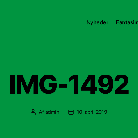
Nyheder
Fantasimi
IMG-1492
Af
admin
10. april 2019
Indlægsforfatter
Indlægsdato