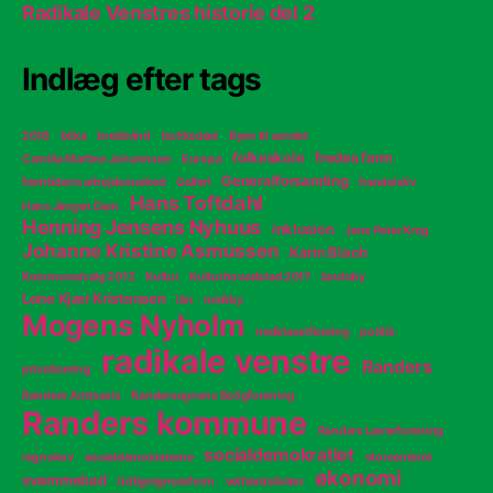
Radikale Venstres historie del 2
Indlæg efter tags
2016
bilka
bredbånd
butiksdød
Byen til vandet
folkeskole
fredes farm
Camilla Martine Johannsen
Europa
Generalforsamling
fremtidens arbejdsmarked
Galleri
handelsliv
Hans Toftdahl
Hans Jørgen Dam
Henning Jensens Nyhuus
inklusion
Jens Peter Krog
Johanne Kristine Asmussen
Karin Blach
Kommunalvalg 2013
Kultur
Kulturhovedstad 2017
landsby
Lone Kjær Kristensen
lån
midtby
Mogens Nyholm
nedklassificering
politik
radikale venstre
Randers
privatisering
Randers Amtsavis
Randersegnens Boligforening
Randers kommune
Randers Lærerforening
socialdemokratiet
regnskov
socialdemokraterne
storcenteret
økonomi
svømmebad
Udlignignsreform
velfærdslisten