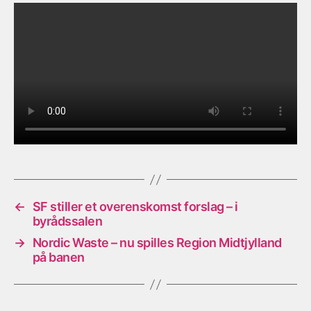
←
SF stiller et overenskomst forslag – i
byrådssalen
→
Nordic Waste – nu spilles Region Midtjylland
på banen