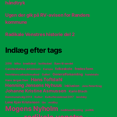
håndtryk
Ugen der gik på RV-avisen for Randers
kommune
Radikale Venstres historie del 2
Indlæg efter tags
2016
bilka
bredbånd
butiksdød
Byen til vandet
folkeskole
fredes farm
Camilla Martine Johannsen
Europa
Generalforsamling
fremtidens arbejdsmarked
Galleri
handelsliv
Hans Toftdahl
Hans Jørgen Dam
Henning Jensens Nyhuus
inklusion
Jens Peter Krog
Johanne Kristine Asmussen
Karin Blach
Kommunalvalg 2013
Kultur
Kulturhovedstad 2017
landsby
Lone Kjær Kristensen
lån
midtby
Mogens Nyholm
nedklassificering
politik