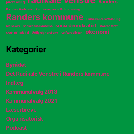
radikale venstre
Randers
privatisering
Randers Amtsavis
Randersegnens Boligforening
Randers kommune
Randers Lærerforening
socialdemokratiet
regnskov
socialdemokraterne
storcenteret
økonomi
svømmebad
Udlignignsreform
velfærdslisten
Kategorier
Byrådet
Det Radikale Venstre i Randers kommune
Indlæg
Kommunalvalg 2013
Kommunalvalg 2021
Læserbreve
Organisatorisk
Podcast