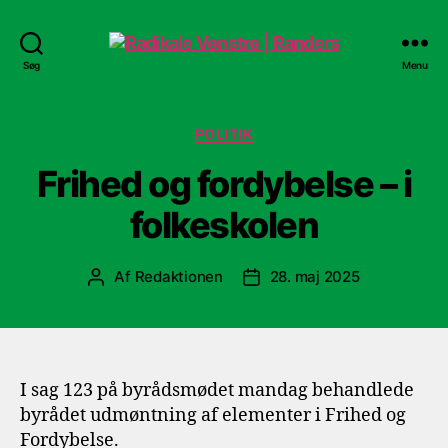
Radikale
Søg
Menu
Venstre
|
Randers
Kategorier
POLITIK
Frihed og fordybelse – i
folkeskolen
Af
Redaktionen
28. maj 2025
Indlægsforfatter
Indlægsdato
I sag 123 på byrådsmødet mandag behandlede
byrådet udmøntning af elementer i Frihed og
Fordybelse.