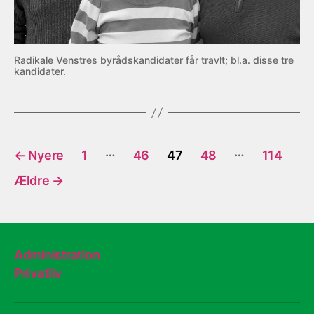
Radikale Venstres byrådskandidater får travlt; bl.a. disse tre
kandidater.
Indlægsinddeling
…
…
←
Nyere
1
46
47
48
114
Ældre
→
Administration
Privatliv