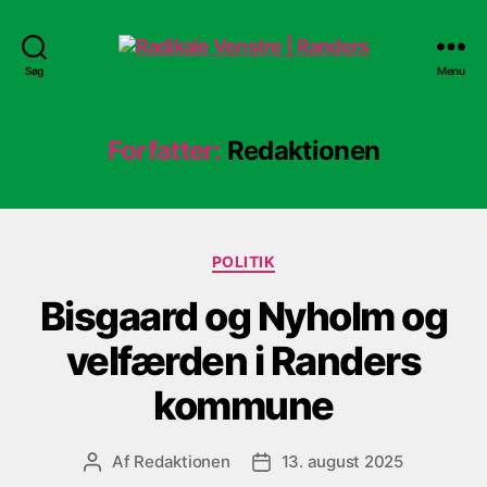
Radikale
Søg
Menu
Venstre
|
Randers
Forfatter:
Redaktionen
Kategorier
POLITIK
Bisgaard og Nyholm og
velfærden i Randers
kommune
Af
Redaktionen
13. august 2025
Indlægsforfatter
Indlægsdato