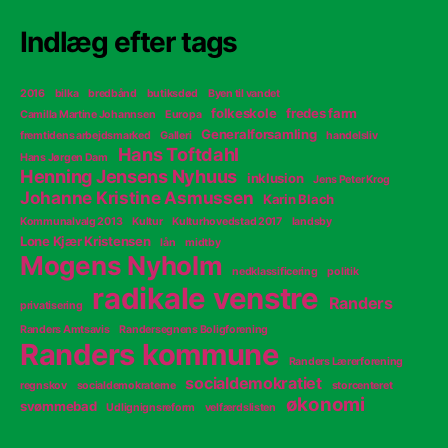
Indlæg efter tags
2016
bilka
bredbånd
butiksdød
Byen til vandet
folkeskole
fredes farm
Camilla Martine Johannsen
Europa
Generalforsamling
fremtidens arbejdsmarked
Galleri
handelsliv
Hans Toftdahl
Hans Jørgen Dam
Henning Jensens Nyhuus
inklusion
Jens Peter Krog
Johanne Kristine Asmussen
Karin Blach
Kommunalvalg 2013
Kultur
Kulturhovedstad 2017
landsby
Lone Kjær Kristensen
lån
midtby
Mogens Nyholm
nedklassificering
politik
radikale venstre
Randers
privatisering
Randers Amtsavis
Randersegnens Boligforening
Randers kommune
Randers Lærerforening
socialdemokratiet
regnskov
socialdemokraterne
storcenteret
økonomi
svømmebad
Udlignignsreform
velfærdslisten