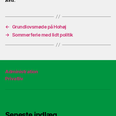
Red
.
←
Grundlovsmøde på Hohøj
→
Sommerferie med lidt politik
Administration
Privatliv
Seneste indlæg