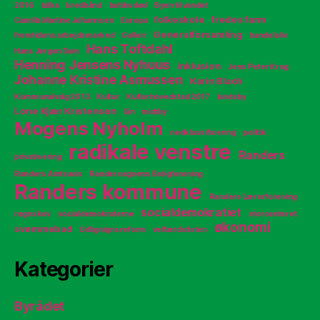
2016
bilka
bredbånd
butiksdød
Byen til vandet
folkeskole
fredes farm
Camilla Martine Johannsen
Europa
Generalforsamling
fremtidens arbejdsmarked
Galleri
handelsliv
Hans Toftdahl
Hans Jørgen Dam
Henning Jensens Nyhuus
inklusion
Jens Peter Krog
Johanne Kristine Asmussen
Karin Blach
Kommunalvalg 2013
Kultur
Kulturhovedstad 2017
landsby
Lone Kjær Kristensen
lån
midtby
Mogens Nyholm
nedklassificering
politik
radikale venstre
Randers
privatisering
Randers Amtsavis
Randersegnens Boligforening
Randers kommune
Randers Lærerforening
socialdemokratiet
regnskov
socialdemokraterne
storcenteret
økonomi
svømmebad
Udlignignsreform
velfærdslisten
Kategorier
Byrådet