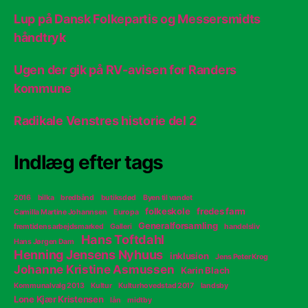
Lup på Dansk Folkepartis og Messersmidts
håndtryk
Ugen der gik på RV-avisen for Randers
kommune
Radikale Venstres historie del 2
Indlæg efter tags
2016
bilka
bredbånd
butiksdød
Byen til vandet
folkeskole
fredes farm
Camilla Martine Johannsen
Europa
Generalforsamling
fremtidens arbejdsmarked
Galleri
handelsliv
Hans Toftdahl
Hans Jørgen Dam
Henning Jensens Nyhuus
inklusion
Jens Peter Krog
Johanne Kristine Asmussen
Karin Blach
Kommunalvalg 2013
Kultur
Kulturhovedstad 2017
landsby
Lone Kjær Kristensen
lån
midtby