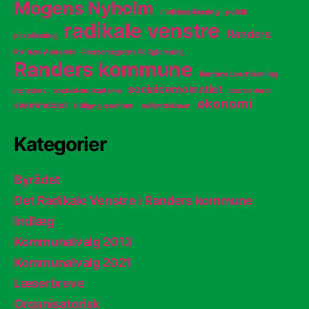
Mogens Nyholm
nedklassificering
politik
radikale venstre
Randers
privatisering
Randers Amtsavis
Randersegnens Boligforening
Randers kommune
Randers Lærerforening
socialdemokratiet
regnskov
socialdemokraterne
storcenteret
økonomi
svømmebad
Udlignignsreform
velfærdslisten
Kategorier
Byrådet
Det Radikale Venstre i Randers kommune
Indlæg
Kommunalvalg 2013
Kommunalvalg 2021
Læserbreve
Organisatorisk