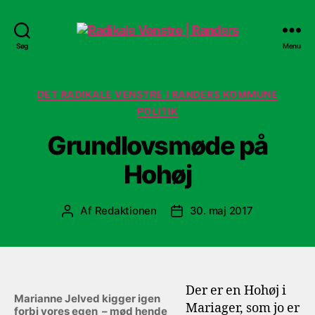
Radikale
Søg
Menu
Venstre
|
Randers
Kategorier
DET RADIKALE VENSTRE I RANDERS KOMMUNE
POLITIK
Grundlovsmøde på
Hohøj
Af
Redaktionen
30. maj 2017
Indlægsforfatter
Indlægsdato
Der er en Hohøj i
Marianne Jelved kigger igen
Mariager, som jo er
forbi vores egen – mød hende