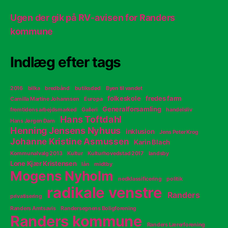
Ugen der gik på RV-avisen for Randers
kommune
Indlæg efter tags
2016
bilka
bredbånd
butiksdød
Byen til vandet
folkeskole
fredes farm
Camilla Martine Johannsen
Europa
Generalforsamling
fremtidens arbejdsmarked
Galleri
handelsliv
Hans Toftdahl
Hans Jørgen Dam
Henning Jensens Nyhuus
inklusion
Jens Peter Krog
Johanne Kristine Asmussen
Karin Blach
Kommunalvalg 2013
Kultur
Kulturhovedstad 2017
landsby
Lone Kjær Kristensen
lån
midtby
Mogens Nyholm
nedklassificering
politik
radikale venstre
Randers
privatisering
Randers Amtsavis
Randersegnens Boligforening
Randers kommune
Randers Lærerforening