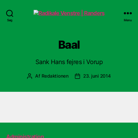
Radikale
Søg
Menu
Venstre
|
Randers
Baal
Sank Hans fejres i Vorup
Af
Redaktionen
23. juni 2014
Indlægsforfatter
Indlægsdato
Administration