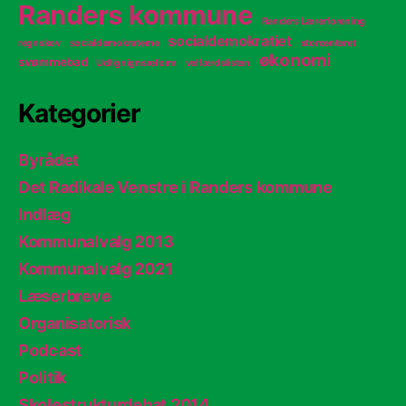
Randers kommune
Randers Lærerforening
socialdemokratiet
regnskov
socialdemokraterne
storcenteret
økonomi
svømmebad
Udlignignsreform
velfærdslisten
Kategorier
Byrådet
Det Radikale Venstre i Randers kommune
Indlæg
Kommunalvalg 2013
Kommunalvalg 2021
Læserbreve
Organisatorisk
Podcast
Politik
Skolestrukturdebat 2014