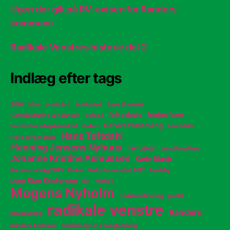
Ugen der gik på RV-avisen for Randers
kommune
Radikale Venstres historie del 2
Indlæg efter tags
2016
bilka
bredbånd
butiksdød
Byen til vandet
folkeskole
fredes farm
Camilla Martine Johannsen
Europa
Generalforsamling
fremtidens arbejdsmarked
Galleri
handelsliv
Hans Toftdahl
Hans Jørgen Dam
Henning Jensens Nyhuus
inklusion
Jens Peter Krog
Johanne Kristine Asmussen
Karin Blach
Kommunalvalg 2013
Kultur
Kulturhovedstad 2017
landsby
Lone Kjær Kristensen
lån
midtby
Mogens Nyholm
nedklassificering
politik
radikale venstre
Randers
privatisering
Randers Amtsavis
Randersegnens Boligforening