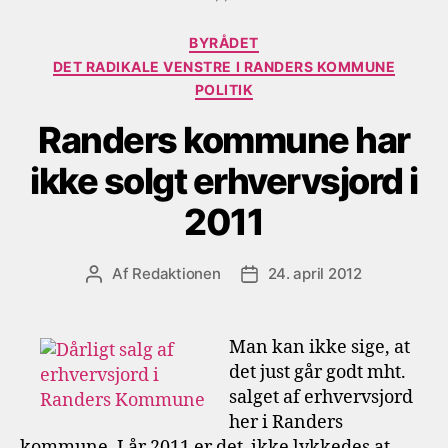
Kategorier
BYRÅDET
DET RADIKALE VENSTRE I RANDERS KOMMUNE
POLITIK
Randers kommune har
ikke solgt erhvervsjord i
2011
Af
Redaktionen
24. april 2012
Indlægsforfatter
Indlægsdato
Man kan ikke sige, at
det just går godt mht.
salget af erhvervsjord
her i Randers
kommune. I år 2011 er det ikke lykkedes at