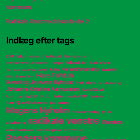
kommune
Radikale Venstres historie del 2
Indlæg efter tags
2016
bilka
bredbånd
butiksdød
Byen til vandet
folkeskole
fredes farm
Camilla Martine Johannsen
Europa
Generalforsamling
fremtidens arbejdsmarked
Galleri
handelsliv
Hans Toftdahl
Hans Jørgen Dam
Henning Jensens Nyhuus
inklusion
Jens Peter Krog
Johanne Kristine Asmussen
Karin Blach
Kommunalvalg 2013
Kultur
Kulturhovedstad 2017
landsby
Lone Kjær Kristensen
lån
midtby
Mogens Nyholm
nedklassificering
politik
radikale venstre
Randers
privatisering
Randers Amtsavis
Randersegnens Boligforening
Randers kommune