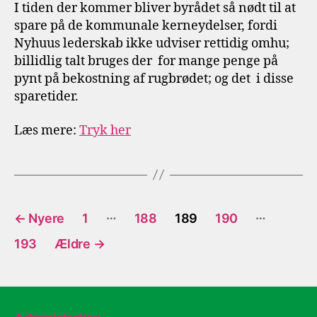
I tiden der kommer bliver byrådet så nødt til at
spare på de kommunale kerneydelser, fordi
Nyhuus lederskab ikke udviser rettidig omhu;
billidlig talt bruges der for mange penge på
pynt på bekostning af rugbrødet; og det i disse
sparetider.
Læs mere:
Tryk her
Indlægsinddeling
…
…
←
Nyere
1
188
189
190
193
Ældre
→