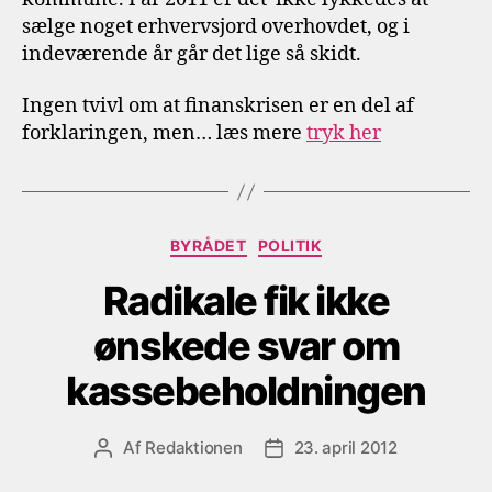
sælge noget erhvervsjord overhovdet, og i
indeværende år går det lige så skidt.
Ingen tvivl om at finanskrisen er en del af
forklaringen, men… læs mere
tryk her
Kategorier
BYRÅDET
POLITIK
Radikale fik ikke
ønskede svar om
kassebeholdningen
Af
Redaktionen
23. april 2012
Indlægsforfatter
Indlægsdato