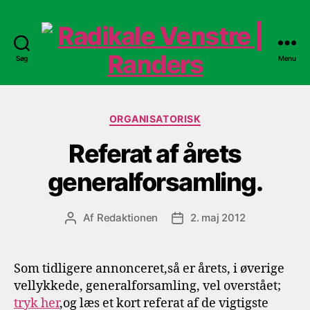
Søg
Menu
Radikale
Venstre
Kategorier
ORGANISATORISK
|
Referat af årets
Randers
generalforsamling.
Af
Redaktionen
2. maj 2012
Indlægsforfatter
Indlægsdato
Som tidligere annonceret,så er årets, i øverige
vellykkede, generalforsamling, vel overstået;
tryk her
,og læs et kort referat af de vigtigste