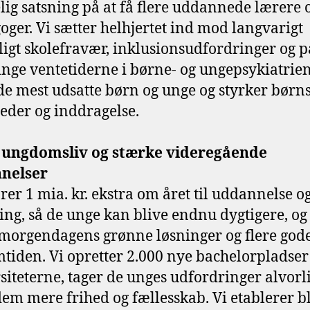
lig satsning på at få flere uddannede lærere 
ger. Vi sætter helhjertet ind mod langvarigt
lligt skolefravær, inklusionsudfordringer og p
nge ventetiderne i børne- og ungepsykiatrien
 de mest udsatte børn og unge og styrker børn
heder og inddragelse.
 ungdomsliv og stærke videregående
nelser
ører 1 mia. kr. ekstra om året til uddannelse o
ing, så de unge kan blive endnu dygtigere, og
morgendagens grønne løsninger og flere gode
emtiden. Vi opretter 2.000 nye bachelorpladser
siteterne, tager de unges udfordringer alvorli
dem mere frihed og fællesskab. Vi etablerer b