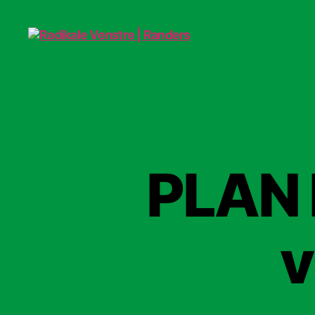
Radikale
Venstre
|
Randers
PLAN B
v