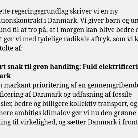
tte regeringsgrundlag skriver vi en ny
tionskontrakt i Danmark. Vi giver børn og un
und til at tro på, at i morgen kan blive bedre 
et gør vi med tydelige radikale aftryk, som vi 
tolte af:
rt snak til grøn handling: Fuld elektrificer
ark
 markant prioritering af en gennemgribend
ificering af Danmark og udfasning af fossile
ler, bedre og billigere kollektiv transport, og
mere ambitiøs klimalov gør vi nu den grønne
ling til virkelighed, og sætter Danmark i fron