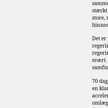
sammen
stærkt
store,
hinand
Det er
regeri
regeri
svært.
samfun
70 dag
en kla
accele
omlæg