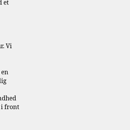
 et
. Vi
 en
lig
undhed
i front