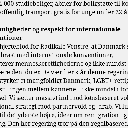
.000 studieboliger, åbner for boligstøtte til k
 offentlig transport gratis for unge under 22 å
uligheder og respekt for internationale
ntioner
 hjerteblod for Radikale Venstre, at Danmark 
g brast med internationale konventioner,
terer menneskerettighederne og ikke mindst 
 være den, du er. De værdier står denne regerin
 styrker et mangfoldigt Danmark, LGBT+-rett
estillingen mellem kønnene – ikke mindst i fo
rsel. Vi sætter massivt ind mod kønsbaseret v
ional strategi mod partnervold og -drab. Vi l
til det yderste højre, ideer om remigration o
g. Den her regering tror på den regelbasere