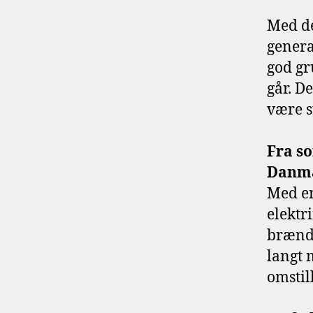
Med de
genera
god gr
går. D
være s
Fra so
Danm
Med en
elektr
brænds
langt 
omstil