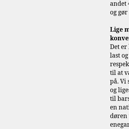
andet 4
og gør
Lige m
konve
Det er
last o
respek
til at
på. Vi
og lig
til ba
en nat
døren 
enegan