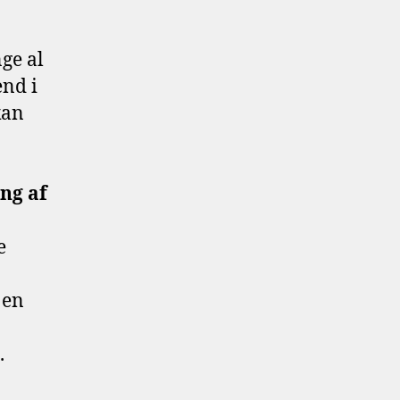
ge al
end i
kan
ing af
e
 en
t.