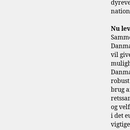
dyreve
nation
Nu lev
Sammen
Danmar
vil giv
muligh
Danmar
robust
brug a
retssa
og vel
i det 
vigtig