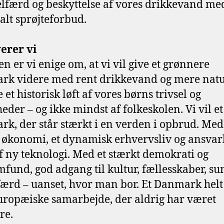
lfærd og beskyttelse af vores drikkevand med
alt sprøjteforbud.
erer vi
 er vi enige om, at vi vil give et grønnere
k videre med rent drikkevand og mere natur
e et historisk løft af vores børns trivsel og
eder – og ikke mindst af folkeskolen. Vi vil et
k, der står stærkt i en verden i opbrud. Med
 økonomi, et dynamisk erhvervsliv og ansvar
f ny teknologi. Med et stærkt demokrati og
mfund, god adgang til kultur, fællesskaber, s
færd – uanset, hvor man bor. Et Danmark helt 
europæiske samarbejde, der aldrig har været
ere.