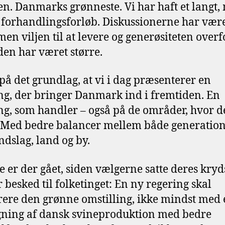
. Danmarks grønneste. Vi har haft et langt,
 forhandlingsforløb. Diskussionerne har vær
 men viljen til at levere og generøsiteten overf
en har været større.
 på det grundlag, at vi i dag præsenterer en
ng, der bringer Danmark ind i fremtiden. En
ng, som handler – også på de områder, hvor de
 Med bedre balancer mellem både generation
dslag, land og by.
e er der gået, siden vælgerne satte deres kry
r besked til folketinget: En ny regering skal
rere den grønne omstilling, ikke mindst med
ning af dansk svineproduktion med bedre