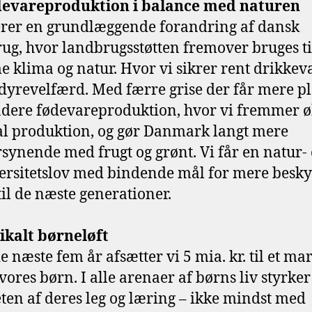
devareproduktion i balance med naturen
erer en grundlæggende forandring af dansk
ug, hvor landbrugsstøtten fremover bruges ti
 klima og natur. Hvor vi sikrer rent drikkev
dyrevelfærd. Med færre grise der får mere pl
dere fødevareproduktion, hvor vi fremmer ø
al produktion, og gør Danmark langt mere
rsynende med frugt og grønt. Vi får en natur-
ersitetslov med bindende mål for mere besky
til de næste generationer.
dikalt børneløft
e næste fem år afsætter vi 5 mia. kr. til et ma
 vores børn. I alle arenaer af børns liv styrker
eten af deres leg og læring – ikke mindst med