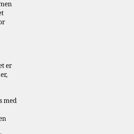
 men
et
or
t er
er,
ds med
 en