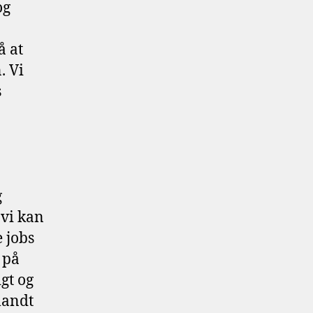
og
å at
. Vi
s
g
 vi kan
 jobs
 på
gt og
landt