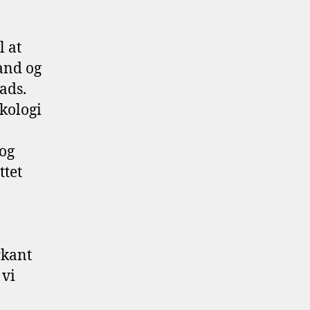
l at
and og
ads.
kologi
 og
ttet
rkant
 vi