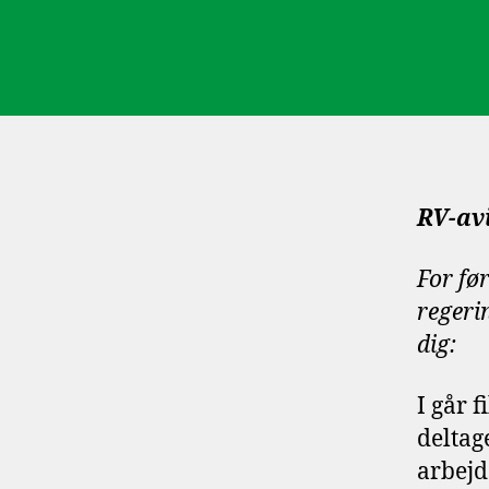
RV-av
For før
regeri
dig:
I går 
deltage
arbejd