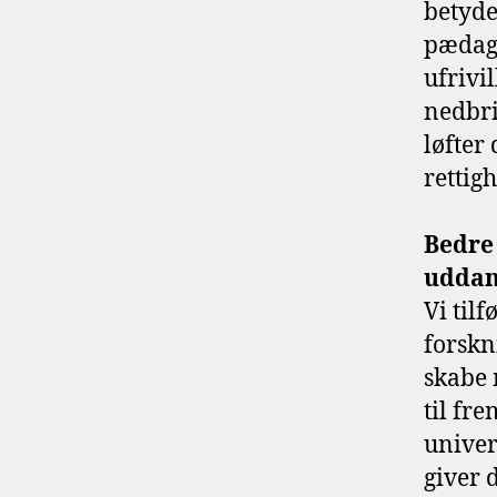
betyde
pædago
ufrivi
nedbri
løfter
rettig
Bedre
uddan
Vi tilf
forskn
skabe 
til fr
univer
giver 