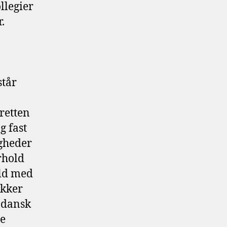
ollegier
r.
står
retten
g fast
igheder
rhold
old med
ukker
g dansk
de