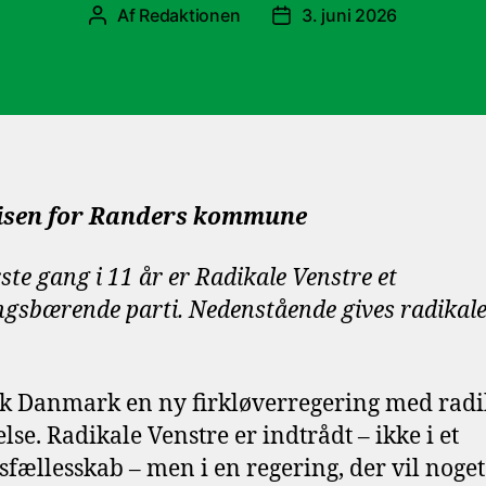
Af
Redaktionen
3. juni 2026
Indlægsforfatter
Indlægsdato
isen for Randers kommune
ste gang i 11 år er Radikale Venstre et
ngsbærende parti. Nedenstående gives radikale 
fik Danmark en ny firkløverregering med radi
lse. Radikale Venstre er indtrådt – ikke i et
sfællesskab – men i en regering, der vil noget