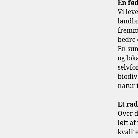
En fø
Vi lev
landbr
fremme
bedre 
En sun
og lok
selvfo
biodiv
natur 
Et ra
Over d
løft af
kvalit