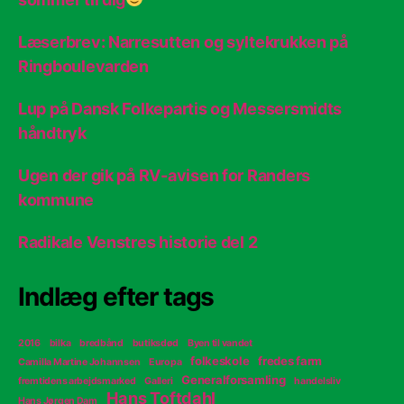
Læserbrev: Narresutten og syltekrukken på
Ringboulevarden
Lup på Dansk Folkepartis og Messersmidts
håndtryk
Ugen der gik på RV-avisen for Randers
kommune
Radikale Venstres historie del 2
Indlæg efter tags
2016
bilka
bredbånd
butiksdød
Byen til vandet
folkeskole
fredes farm
Camilla Martine Johannsen
Europa
Generalforsamling
fremtidens arbejdsmarked
Galleri
handelsliv
Hans Toftdahl
Hans Jørgen Dam