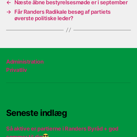
←
Næste åbne bestyrelsesmøde er i september
→
Får Randers Radikale besøg af partiets
øverste politiske leder?
Administration
Privatliv
Seneste indlæg
Så aktive er partierne i Randers Byråd + god
sommer til dig