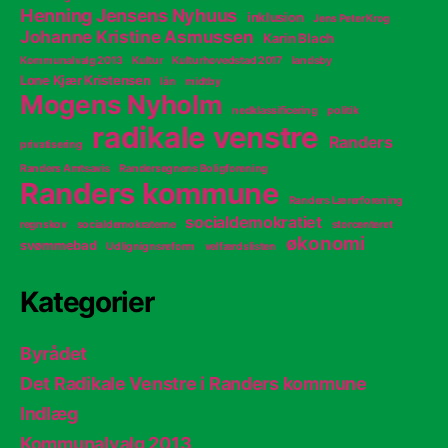
Henning Jensens Nyhuus
inklusion
Jens Peter Krog
Johanne Kristine Asmussen
Karin Blach
Kommunalvalg 2013
Kultur
Kulturhovedstad 2017
landsby
Lone Kjær Kristensen
lån
midtby
Mogens Nyholm
nedklassificering
politik
radikale venstre
Randers
privatisering
Randers Amtsavis
Randersegnens Boligforening
Randers kommune
Randers Lærerforening
socialdemokratiet
regnskov
socialdemokraterne
storcenteret
økonomi
svømmebad
Udlignignsreform
velfærdslisten
Kategorier
Byrådet
Det Radikale Venstre i Randers kommune
Indlæg
Kommunalvalg 2013