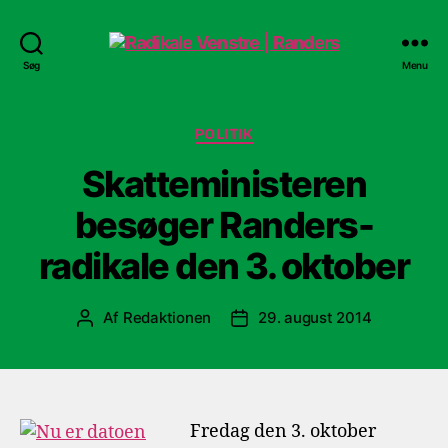
Radikale
Søg
Menu
Venstre
|
Randers
Kategorier
POLITIK
Skatteministeren
besøger Randers-
radikale den 3. oktober
Af
Redaktionen
29. august 2014
Indlægsforfatter
Indlægsdato
Fredag den 3. oktober