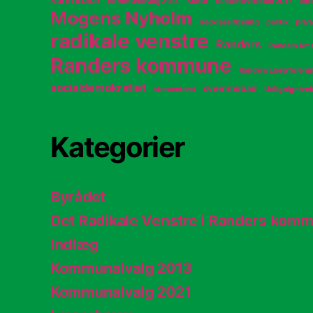
Karin Blach
Kommunalvalg 2013
Kultur
Kulturhovedstad 2017
lan
Mogens Nyholm
nedklassificering
politik
priva
radikale venstre
Randers
Randers Amt
Randers kommune
Randers Lærerforeni
socialdemokratiet
svømmebad
storcenteret
Udlignignsre
Kategorier
Byrådet
Det Radikale Venstre i Randers kom
Indlæg
Kommunalvalg 2013
Kommunalvalg 2021