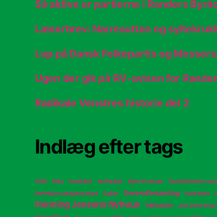
Så aktive er partierne i Randers Byrå
Læserbrev: Narresutten og syltekruk
Lup på Dansk Folkepartis og Messers
Ugen der gik på RV-avisen for Rand
Radikale Venstres historie del 2
Indlæg efter tags
2016
bilka
bredbånd
butiksdød
Byen til vandet
Camilla Martine Jo
Generalforsamling
fremtidens arbejdsmarked
Galleri
handelsliv
Henning Jensens Nyhuus
inklusion
Jens Peter Krog