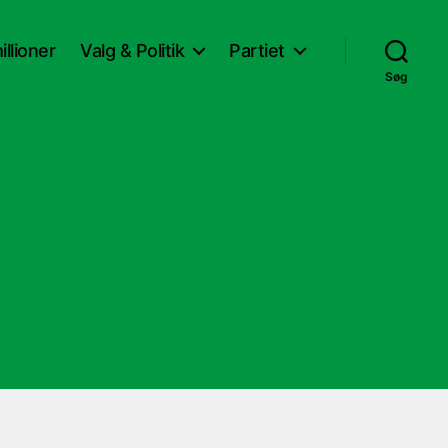
llioner
Valg & Politik
Partiet
Søg