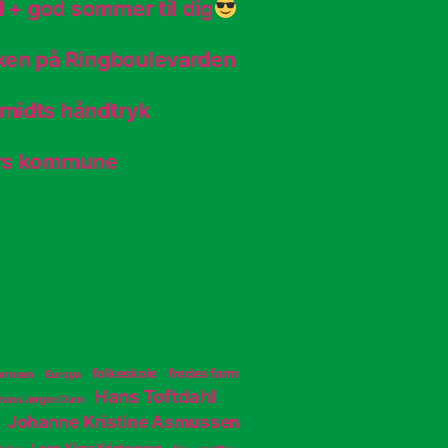
d + god sommer til dig
ken på Ringboulevarden
midts håndtryk
ers kommune
folkeskole
fredes farm
hannsen
Europa
Hans Toftdahl
Hans Jørgen Dam
Johanne Kristine Asmussen