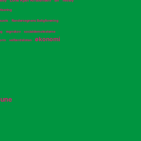
Lone Kjær Kristensen
dsby
lån
midtby
tisering
savis
Randersegnens Boligforening
ng
regnskov
socialdemokraterne
økonomi
form
velfærdslisten
mune