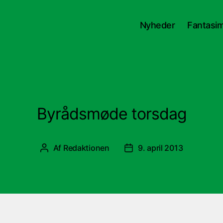
Nyheder
Fantasimi
Byrådsmøde torsdag
Af
Redaktionen
9. april 2013
Indlægsforfatter
Indlægsdato